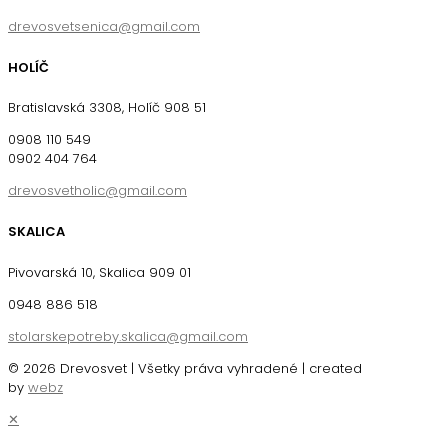
drevosvetsenica@gmail.com
HOLÍČ
Bratislavská 3308, Holíč 908 51
0908 110 549
0902 404 764
drevosvetholic@gmail.com
SKALICA
Pivovarská 10, Skalica 909 01
0948 886 518
stolarskepotreby.skalica@gmail.com
© 2026 Drevosvet | Všetky práva vyhradené | created
by
webz
✕