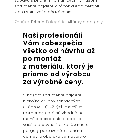
zábavu s priateľmi pri grilovaní, v našom
sortimente nájdete altánok alebo pergolu,
ktorá splní vaše očakávania.
Značka:
Exteriér
Kategória:
Altánky a pergoly
Naši profesionáli
Vám zabezpečia
všetko od návrhu až
po montáž
z materiálu, ktorý je
priamo od výrobcu
za výrobné ceny.
V našom sortimente nájdete
niekoľko druhov záhradných
altánkov – či už tých menších
rozmerov, ktoré sú vhodné na
menšie posedenie alebo tie
väčšie a pevnejšie. Ponúkame aj
pergoly postavené k stenám
domov, alebo ako samostatné