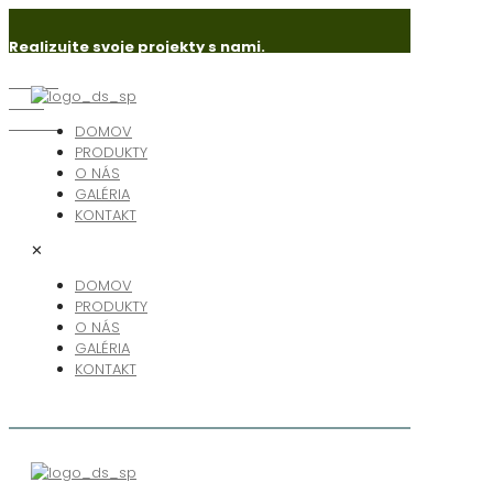
Realizujte svoje projekty s nami.
Senica
Holíč
Skalica
DOMOV
PRODUKTY
O NÁS
GALÉRIA
KONTAKT
✕
DOMOV
PRODUKTY
O NÁS
GALÉRIA
KONTAKT