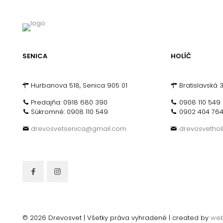
SENICA
HOLÍČ
Hurbanova 518, Senica 905 01
Bratislavská 3
Predajňa: 0918 680 390
0908 110 549
Súkromné: 0908 110 549
0902 404 76
drevosvetsenica@gmail.com
drevosvetho
© 2026 Drevosvet | Všetky práva vyhradené | created by
we