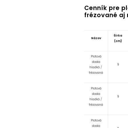
Cenník pre p
frézované aj
Šírka
Názov
(cm)
Plotová
doska
9
hladká /
frézovaná
Plotová
doska
9
hladká /
frézovaná
Plotová
doska