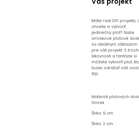
Váš projekt
Máte radi DIY projekty 
chcete si vytvoriť
jedinečný plot? Naše
smrekové plotové dos
sú ideálnym základom
pre váš projekt. S troc
šikovnosti a fantázie si
môžete vytvoriť plot, kt
bude odrážať váš oso
štýl.
Materiál plotových dosi
Smrek
Šírka: 9 cm
Šírka: 2 cm