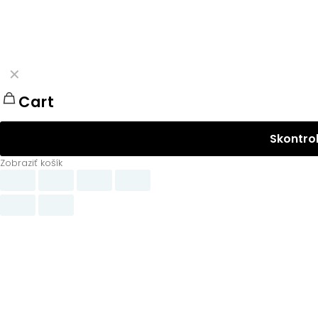
✕
Cart
Skontro
Zobraziť košík