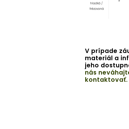
9
hladká /
frézovaná
V prípade zá
materiál a in
jeho dostupn
nás neváhajt
kontaktovať.