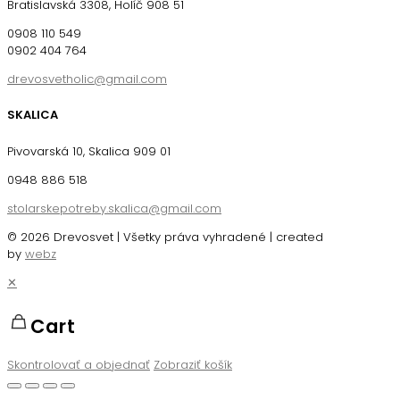
Bratislavská 3308, Holíč 908 51
0908 110 549
0902 404 764
drevosvetholic@gmail.com
SKALICA
Pivovarská 10, Skalica 909 01
0948 886 518
stolarskepotreby.skalica@gmail.com
© 2026 Drevosvet | Všetky práva vyhradené | created
by
webz
✕
Cart
Skontrolovať a objednať
Zobraziť košík