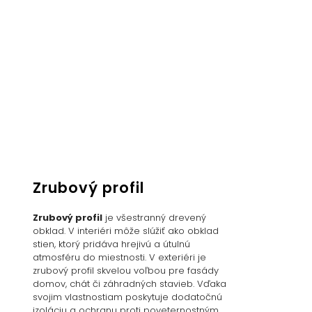
Zrubový profil
Zrubový profil
je všestranný drevený
obklad. V interiéri môže slúžiť ako obklad
stien, ktorý pridáva hrejivú a útulnú
atmosféru do miestnosti. V exteriéri je
zrubový profil skvelou voľbou pre fasády
domov, chát či záhradných stavieb. Vďaka
svojim vlastnostiam poskytuje dodatočnú
izoláciu a ochranu proti poveternostným