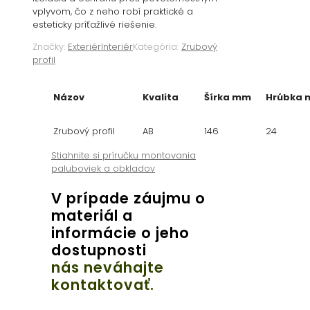
vplyvom, čo z neho robí praktické a
esteticky príťažlivé riešenie.
Značky:
Exteriér
Interiér
Kategória:
Zrubový
profil
Názov
Kvalita
Šírka mm
Hrúbka
Zrubový profil
AB
146
24
Stiahnite si príručku montovania
paluboviek a obkladov
V prípade záujmu o
materiál a
informácie o jeho
dostupnosti
nás neváhajte
kontaktovať.