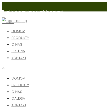
Realizujte svoje projekty s nami.
Senica
Holíč
DOMOV
Skalica
PRODUKTY
O NÁS
GALÉRIA
KONTAKT
✕
DOMOV
PRODUKTY
O NÁS
GALÉRIA
KONTAKT