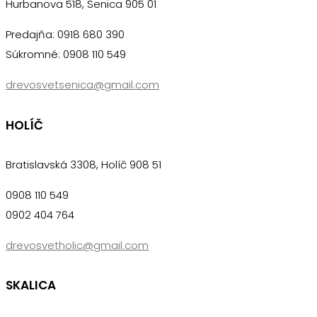
Hurbanova 518, Senica 905 01
Predajňa: 0918 680 390
Súkromné: 0908 110 549
drevosvetsenica@gmail.com
HOLÍČ
Bratislavská 3308, Holíč 908 51
0908 110 549
0902 404 764
drevosvetholic@gmail.com
SKALICA