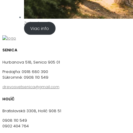
Zrubový profil
Viac info
SENICA
Hurbanova 518, Senica 905 01
Predajňa: 0918 680 390
Súkromné: 0908 110 549
drevosvetsenica@gmail.com
HOLÍČ
Bratislavská 3308, Holíč 908 51
0908 110 549
0902 404 764