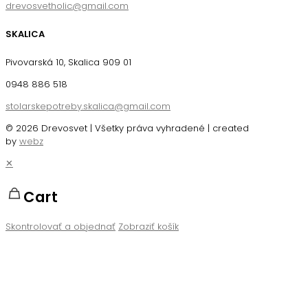
drevosvetholic@gmail.com
SKALICA
Pivovarská 10, Skalica 909 01
0948 886 518
stolarskepotreby.skalica@gmail.com
© 2026 Drevosvet | Všetky práva vyhradené | created
by
webz
✕
Cart
Skontrolovať a objednať
Zobraziť košík