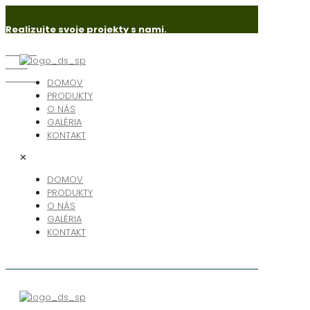
Realizujte svoje projekty s nami.
Senica
Holíč
Skalica
DOMOV
PRODUKTY
O NÁS
GALÉRIA
KONTAKT
✕
DOMOV
PRODUKTY
O NÁS
GALÉRIA
KONTAKT