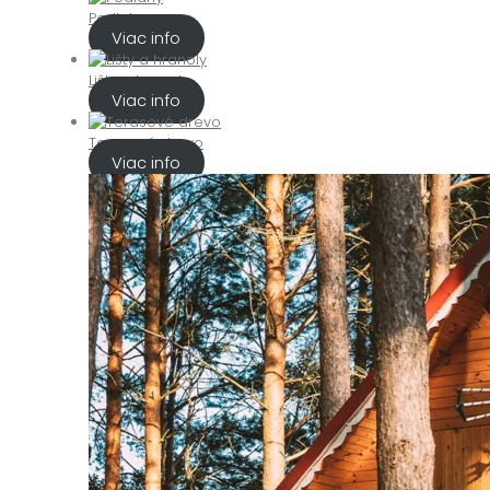
Podlahy
Viac info
Lišty a hranoly
Viac info
Terasové drevo
Viac info